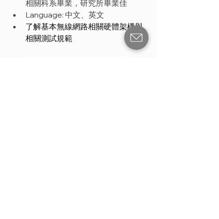
相關科系畢業，研究所畢業佳
Language: 中文、英文
了解基本無線網路相關硬體架構與
相關測試規範
RF Circuit Design,  OrCAD、
Cadence Allegro、PCB Layout軟
體操作
射頻電路驗證
硬體系統研發設計
儀器基本操作，網路分析儀、頻譜
儀、Power meter、示波器
＃加入四零四 ＃成長新嘗試