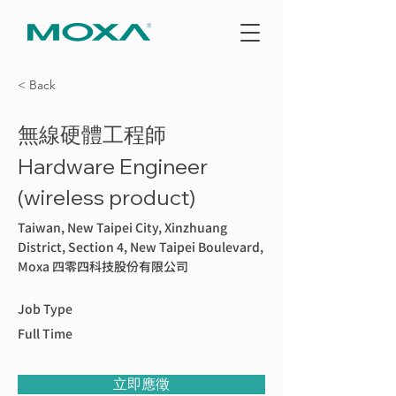
< Back
無線硬體工程師
Hardware Engineer
(wireless product)
Taiwan, New Taipei City, Xinzhuang
District, Section 4, New Taipei Boulevard,
Moxa 四零四科技股份有限公司
Job Type
Full Time
立即應徵